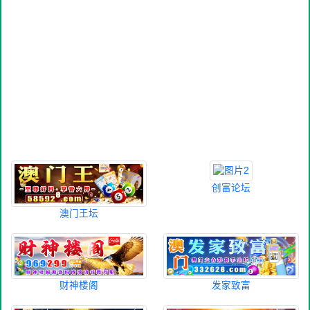
创富论坛
澳门王坛
财神楼阁
发家致富