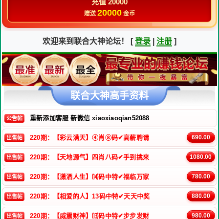
充值 20000
20000
赠送
金币
欢迎来到联合大神论坛！ [
登录
|
注册
]
联合大神高手资料
重新添加客服 新微信 xiaoxiaoqian52088
公告帖
220期：【彩云满天】④肖⑧码✔高薪聘请
690.00
出售帖
220期：【天地源气】四肖八码✔手到擒来
1080.00
出售帖
220期：【潇洒人生】⒁码中特✔福临万家
780.00
出售帖
220期：【相爱的人】13码中特✔天天中奖
880.00
出售帖
220期：【威震财神】⒀码中特✔步步发财
980.00
出售帖