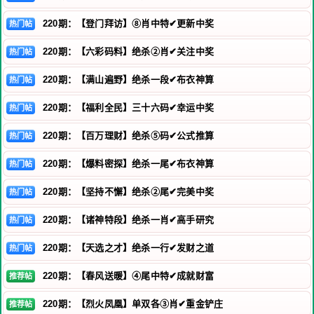
220期：【登门拜访】⑧肖中特✔更新中奖
热门帖
220期：【六彩码料】绝杀②肖✔关注中奖
热门帖
220期：【满山遍野】绝杀一段✔布衣神算
热门帖
220期：【福利全民】三十六码✔幸运中奖
热门帖
220期：【百万理财】绝杀⑤码✔公式推算
热门帖
220期：【爆料密探】绝杀一尾✔布衣神算
热门帖
220期：【坚持不懈】绝杀②尾✔完美中奖
热门帖
220期：【诸神特段】绝杀一肖✔高手研究
热门帖
220期：【天选之才】绝杀一行✔发财之道
热门帖
220期：【春风送暖】④尾中特✔成就财富
推荐帖
220期：【烈火凤凰】单双各③肖✔重金铲庄
推荐帖