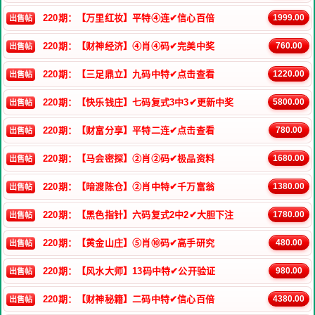
220期：【万里红妆】平特④连✔信心百倍
1999.00
出售帖
220期：【财神经济】④肖④码✔完美中奖
760.00
出售帖
220期：【三足鼎立】九码中特✔点击查看
1220.00
出售帖
220期：【快乐钱庄】七码复式3中3✔更新中奖
5800.00
出售帖
220期：【财富分享】平特二连✔点击查看
780.00
出售帖
220期：【马会密探】②肖②码✔极品资料
1680.00
出售帖
220期：【暗渡陈仓】②肖中特✔千万富翁
1380.00
出售帖
220期：【黑色指针】六码复式2中2✔大胆下注
1780.00
出售帖
220期：【黄金山庄】⑤肖⑩码✔高手研究
480.00
出售帖
220期：【风水大师】13码中特✔公开验证
980.00
出售帖
220期：【财神秘籍】二码中特✔信心百倍
4380.00
出售帖