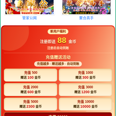
管家公网
聚合高手
新用户福利
88
注册即送
金币
注册后自动到账
充值赠送活动
充值越多 · 赠送越多 · 自动到账
充值 500
充值 1000
100
300
赠送
金币
赠送
金币
充值 2000
充值 3000
600
1200
赠送
金币
赠送
金币
充值 5000
充值 10000
2300
10000
赠送
金币
赠送
金币