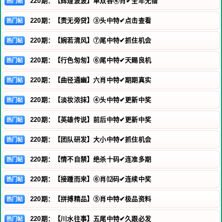
220期：【辉煌波波】单双各④肖✔全年无错
热门帖
220期：【责无旁贷】③头中特✔点击查看
热门帖
220期：【婉若清风】⑦尾中特✔抓住机会
热门帖
220期：【行色匆匆】⑥尾中特✔天赐良机
热门帖
220期：【曲径通幽】六肖中特✔期期真实
热门帖
220期：【淡妆浓抹】④头中特✔更新中奖
热门帖
220期：【英雄传说】前后中特✔更新中奖
热门帖
220期：【团队研发】大小中特✔抓住机会
热门帖
220期：【情不自禁】绝杀十码✔连准多期
热门帖
220期：【接踵而来】⑥肖⑿码✔连续中奖
热门帖
220期：【拼搏精品】⑤肖中特✔极品资料
热门帖
220期：【川水往事】五尾中特✔久跟必发
热门帖