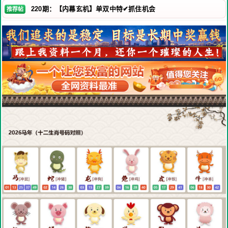
220期：【内幕玄机】单双中特✔抓住机会
推荐帖